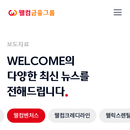
본문으로
메뉴
바로가기
열기
웰컴금융그룹
보도자료
WELCOME의
다양한 최신 뉴스를
전해드립니다
웰컴벤처스
웰컴크레디라인
웰릭스렌
-