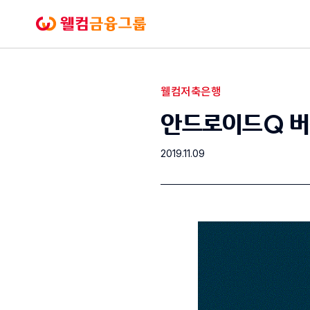
본문으로
바로가기
웰컴금융그룹
웰컴저축은행
공지사항
안드로이드Q 버
2019.11.09