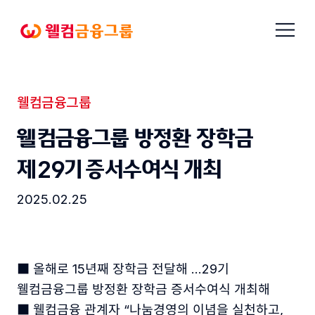
본문으로
메뉴
바로가기
열기
웰컴금융그룹
웰컴금융그룹
보도자료
웰컴금융그룹 방정환 장학금
제29기 증서수여식 개최
2025.02.25
■ 올해로 15년째 장학금 전달해 …29기
웰컴금융그룹 방정환 장학금 증서수여식 개최해
■ 웰컴금융 관계자 “나눔경영의 이념을 실천하고,