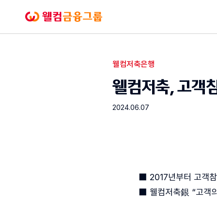
본문으로
바로가기
웰컴금융그룹
웰컴저축은행
보도자료
웰컴저축銀, 고객
2024.06.07
■ 2017년부터 고객참
■ 웰컴저축銀 “고객의