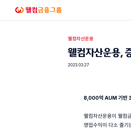
본문으로
바로가기
웰컴금융그룹
웰컴자산운용
보도자료
웰컴자산운용, 증
2023.03.27
8,000억 AUM 기반
웰컴자산운용이 웰컴금융
영업수익이 다소 줄기는