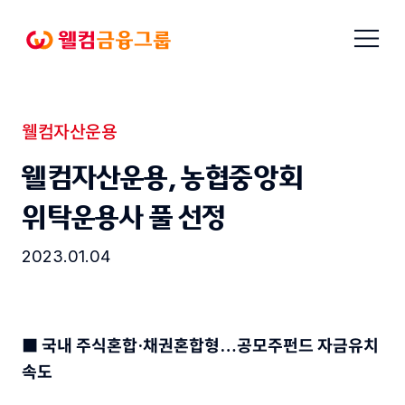
본문으로
메뉴
바로가기
열기
웰컴금융그룹
웰컴자산운용
보도자료
웰컴자산운용, 농협중앙회
위탁운용사 풀 선정
2023.01.04
■ 국내 주식혼합·채권혼합형…공모주펀드 자금유치
속도